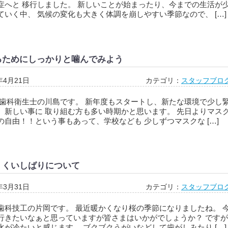
症へと 移行しました。 新しいことが始まったり、今までの生活が
ていく中、 気候の変化も大きく体調を崩しやすい季節なので、 […]
るためにしっかりと噛んでみよう
年4月21日
カテゴリ：
スタッフブロ
 歯科衛生士の川島です。 新年度もスタートし、新たな環境で少し
、新しい事に 取り組む方も多い時期かと思います。 先日よりマス
の自由！！という事もあって、学校なども 少しずつマスクな […]
・くいしばりについて
年3月31日
カテゴリ：
スタッフブロ
歯科技工の片岡です。 最近暖かくなり桜の季節になりましたね。 
行きたいなぁと思っていますが皆さまはいかがでしょうか？ ですが
水が冷たいと感じます。 ブクブクうがいなどして歯がしみたり […]