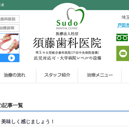
医者
埼玉
戸田
藤歯科医院について
治療の流れ
治
月の記事一覧
り美味しく感じましょう！