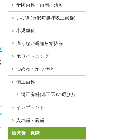
少
予防歯科・歯周病治療
いびき(睡眠時無呼吸症候群)
小児歯科
痛くない親知らず抜歯
グ
ホワイトニング
緊
ク
つめ物・かぶせ物
矯正歯科
矯正歯科(矯正医)の選び方
インプラント
グ
入れ歯・義歯
今
治療費・保障