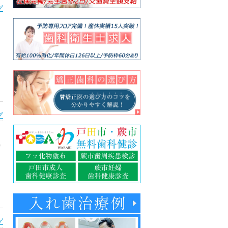
グ
グ
り
グ