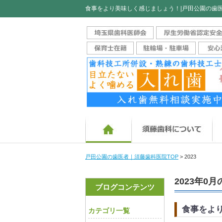
食事をより美味しく感じましょう！|戸田公園の歯
ホーム
須
戸田公園の歯医者｜須藤歯科医院TOP
>
2023
2023年0
ブログコンテンツ
食事をよ
カテゴリ一覧