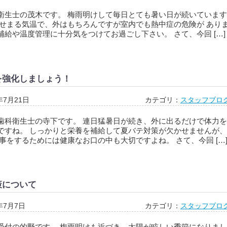
衛生士の茂木です。 梅雨明けして毎日とても暑い日が続いています
にせまる気温で、外はもちろんですが室内でも熱中症の危険が あり
補給や温度管理に十分気をつけてお過ごし下さい。 さて、今回 […]
を強化しましょう！
年7月21日
カテゴリ：
スタッフブロ
歯科衛生士の寺下です。 連日猛暑日が続き、外に出るだけで体力を
ですね。 しっかりと栄養を補給して夏バテ対策が欠かせませんが、
事をするためには健康なお口の中も大切ですよね。 さて、今回 […
策について
年7月7日
カテゴリ：
スタッフブロ
受付の的野です。 梅雨明けも近づき、太陽が眩しい季節になりまし