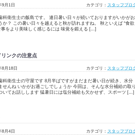
年9月1日
カテゴリ：
スタッフブロ
歯科衛生士の飯島です。 連日暑い日々が続いておりますがいかがお
うか？ この暑い日々を越えると秋が訪れますね。 秋といえば “食欲
食事をより美味しく感じるには 味覚を鍛える […]
ドリンクの注意点
年8月18日
カテゴリ：
スタッフブロ
歯科衛生士の守屋です 8月半ばですがまだまだ暑い日が続き、水分
ませんね いかがお過ごしでしょうか 今回は、そんな水分補給の取
ついてお話しします 猛暑日には塩分補給も欠かせず、スポーツ […]
？
年8月4日
カテゴリ：
スタッフブロ