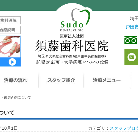
埼玉
戸田
藤歯科医院について
治療の流れ
治
グ
>
歯磨き剤について
ついて
年10月1日
カテゴリ：
スタッフブロ