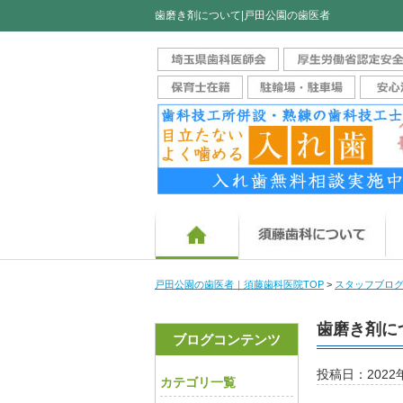
歯磨き剤について|戸田公園の歯医者
ホーム
須
戸田公園の歯医者｜須藤歯科医院TOP
>
スタッフブロ
歯磨き剤に
ブログコンテンツ
投稿日：2022
カテゴリ一覧