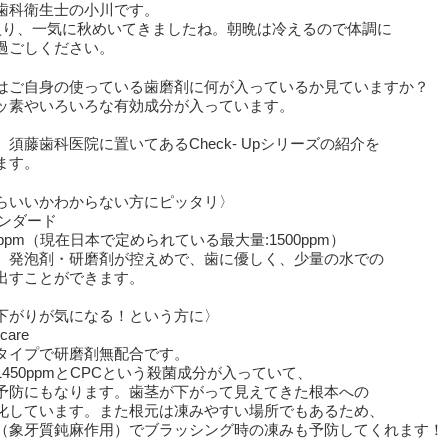
歯科衛生士の小川です。
入り、一気に秋めいてきましたね。朝晩は冷えるので体調に
過ごしください。
はご自身の使っている歯磨剤に何が入っているか見ていますか？
ッ素やいろいろな有効成分が入っています。
須藤歯科医院に置いてあるCheck- Upシリーズの紹介を
ます。
らいいかわからない方にピッタリ〉
スタンダード
0ppm（現在日本で定められている最大量:1500ppm）
。発泡剤・研磨剤が控えめで、歯に優しく、少量の水での
出すことができます。
下がりが気になる！という方に〉
 care
タイプで研磨剤無配合です。
450ppmとCPCという殺菌成分が入っていて、
予防にもなります。歯茎が下がって見えてきた根本への
化しています。また根元は凍みやすい場所でもあるため、
（象牙質鈍麻作用）でブラッシング時の凍みも予防してくれます！