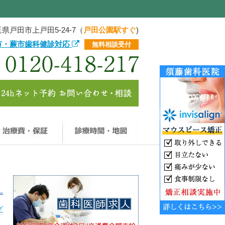
県戸田市上戸田5-24-7（
戸田公園駅すぐ
)
市・蕨市歯科健診対応
無料相談受付
療メニュー
治療費・保証
診療時間・地図
グ