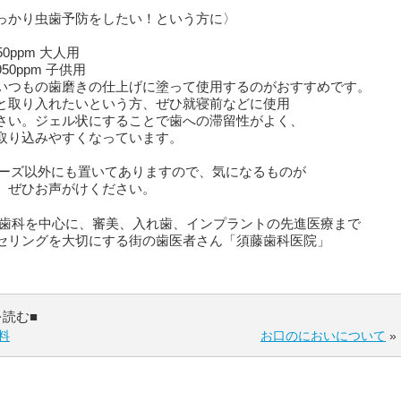
っかり虫歯予防をしたい！という方に〉
0ppm 大人用
0ppm 子供用
いつもの歯磨きの仕上げに塗って使用するのがおすすめです。
と取り入れたいという方、ぜひ就寝前などに使用
さい。ジェル状にすることで歯への滞留性がよく、
取り込みやすくなっています。
pシリーズ以外にも置いてありますので、気になるものが
、ぜひお声がけください。
防歯科を中心に、審美、入れ歯、インプラントの先進医療まで
セリングを大切にする街の歯医者さん「須藤歯科医院」
を読む■
料
お口のにおいについて
»