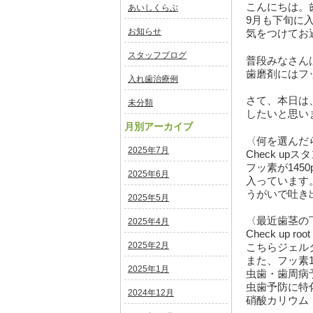
こんにちは。
あいしくらぶ
9月も下旬に
お知らせ
気をつけてお
スタッフブログ
普段みなさん
歯磨剤にはフ
入れ歯治療例
さて、本日は、
未分類
したいと思い
月別アーカイブ
〈何を選んだ
2025年7月
Check up
フッ素が145
2025年6月
入っています
うがいで吐き
2025年5月
〈最近歯茎の
2025年4月
Check up root
2025年2月
こちらジェル
また、フッ素1
2025年1月
虫歯・歯周病
虫歯予防に特
2024年12月
硝酸カリウム